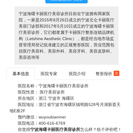
宁波海曙卡丽医疗美容诊所目前在宁波拥有两家医
院，一家是2015年8月26日成立的宁波北仑卡丽医疗
美容门诊部和2017年5月10日成立的宁波海曙卡丽医
疗美容诊所，它们都隶属于卡丽医疗整形连锁品牌机
构（Letshine Aesthetic Clinic），都是经当地市场监
督管理局登记批准建立的正规整形医院，营业范围包
括医疗美容科、美容外科、美容牙科、美容皮肤科、
美容咨询等
基本信息
医院专家
医院介绍
整形报价
0
医院名称：
宁波海曙卡丽医疗美容诊所
医院性质：
医疗美容诊所
所在地区：
浙江 宁波市 海曙区
医院地址：
浙江省宁波市海曙区镇明路528号月湖新荟天
地E座2F
预约微信：
wuyoubianmei
医院电话：
400-616-6769
你觉得
宁波海曙卡丽医疗美容诊所
怎么样？给个评价吧！